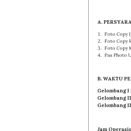
A. PERSYAR
Foto Copy Ij
Foto Copy R
Foto Copy K
Pas Photo U
B. WAKTU P
Gelombang I 
Gelombang II
Gelombang II
Jam Operasio