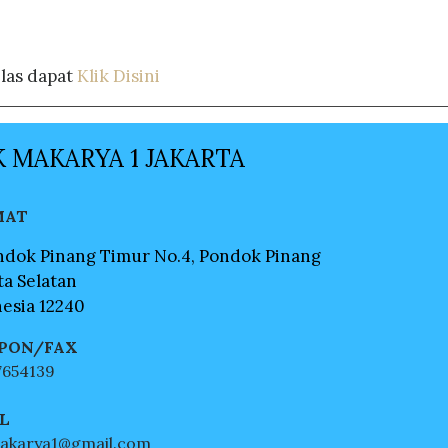
elas dapat
Klik Disini
 MAKARYA 1 JAKARTA
MAT
ondok Pinang Timur No.4, Pondok Pinang
ta Selatan
esia 12240
PON/FAX
 7654139
L
akarya1@gmail.com