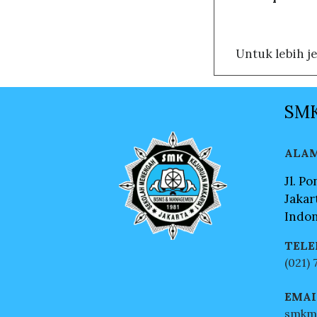
Untuk lebih j
SMK
ALA
Jl. P
Jakar
Indon
TELE
(021)
EMAI
smkm